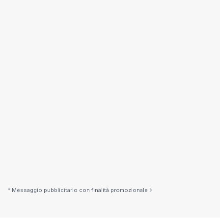
Esempio indicativo
25.050,70 €
Importo
120 mesi
Durata
300 €/mese
Rata mensile
TAN
7,70%
TAEG
7,98%
*Esempio indicativo non vincolante
* Messaggio pubblicitario con finalità promozionale