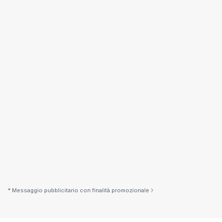
Esempio indicativo
28.899,11 €
Importo
120 mesi
Durata
300 €/mese
Rata mensile
TAN
4,53%
TAEG
4,64%
*Esempio indicativo non vincolante
* Messaggio pubblicitario con finalità promozionale