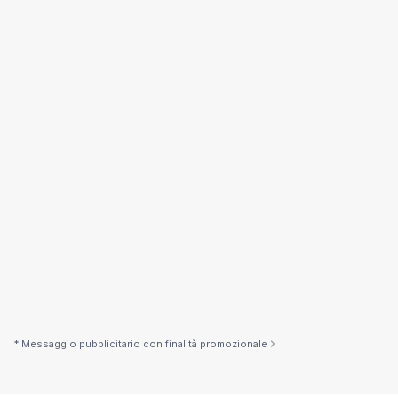
Esempio indicativo
23.409,61 €
Importo
120 mesi
Durata
250 €/mese
Rata mensile
TAN
5,15%
TAEG
5,28%
*Esempio indicativo non vincolante
* Messaggio pubblicitario con finalità promozionale