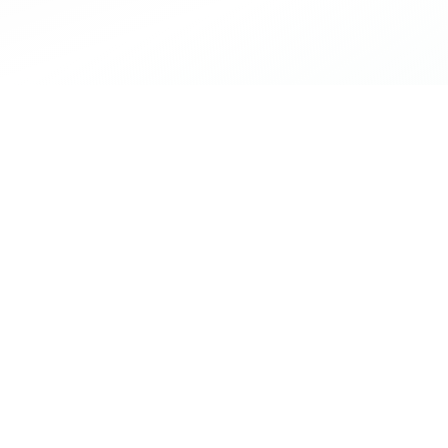
Quattro moti
Approccio Consulenziale
Non siamo un semplice intermediario. Ti ascoltiamo,